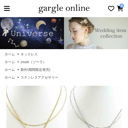
toggle navigation
0
ホーム
>
ネックレス
ホーム
>
zoule（ゾーラ）
ホーム
>
新作(期間限定発売)
ホーム
>
ステンレスアクセサリー