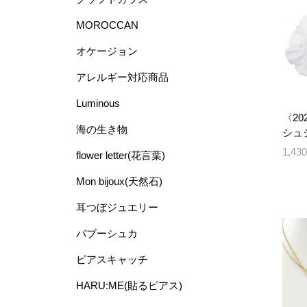
MOROCCAN
オケージョン
アレルギー対応商品
Luminous
〈20
海の生き物
シュシ
1,4
flower letter(花言葉)
Mon bijoux(天然石)
耳つぼジュエリー
バブーシュカ
ピアスキャッチ
HARU:ME(貼るピアス)