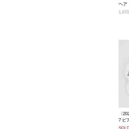
ヘア 
1,8
〈202
7 ピ
SOLD