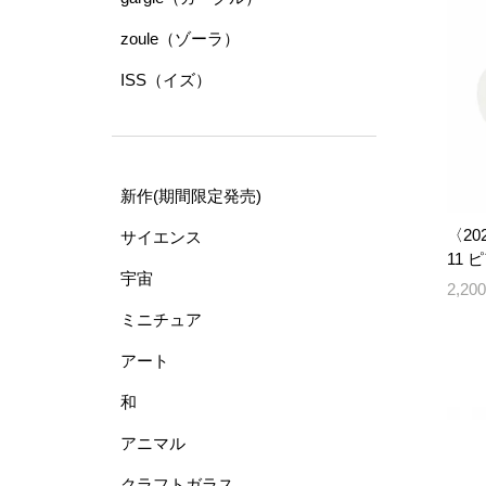
zoule（ゾーラ）
ISS（イズ）
新作(期間限定発売)
〈202
サイエンス
11 
宇宙
2,2
ミニチュア
アート
和
アニマル
クラフトガラス