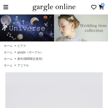
toggle navigation
0
ホーム
>
ピアス
ホーム
>
gargle（ガーグル）
ホーム
>
新作(期間限定発売)
ホーム
>
アニマル