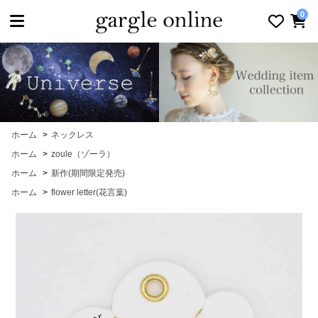
toggle navigation
0
ホーム
>
ネックレス
ホーム
>
zoule（ゾーラ）
ホーム
>
新作(期間限定発売)
ホーム
>
flower letter(花言葉)