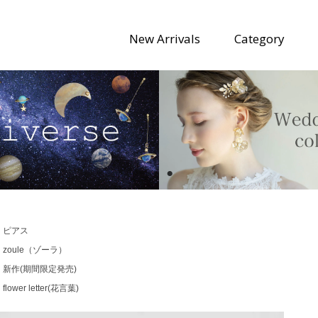
New Arrivals
Category
>
ピアス
>
zoule（ゾーラ）
>
新作(期間限定発売)
>
flower letter(花言葉)