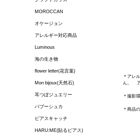
MOROCCAN
オケージョン
アレルギー対応商品
Luminous
海の生き物
flower letter(花言葉)
＊アレ
Mon bijoux(天然石)
ん。 
耳つぼジュエリー
＊撮影
バブーシュカ
＊商品
ピアスキャッチ
HARU:ME(貼るピアス)