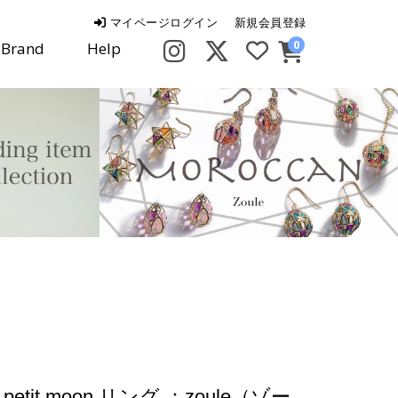
マイページログイン
新規会員登録
0
Brand
Help
petit moon リング ：zoule（ゾー