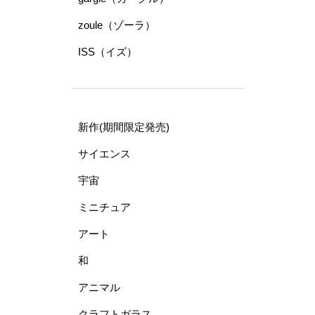
zoule（ゾーラ）
ISS（イズ）
新作(期間限定発売)
サイエンス
宇宙
ミニチュア
アート
和
アニマル
クラフトガラス