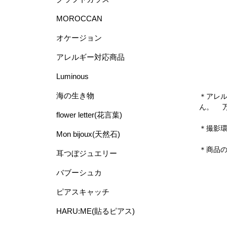
MOROCCAN
オケージョン
アレルギー対応商品
Luminous
海の生き物
＊アレ
ん。 
flower letter(花言葉)
＊撮影
Mon bijoux(天然石)
＊商品
耳つぼジュエリー
バブーシュカ
ピアスキャッチ
HARU:ME(貼るピアス)