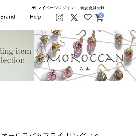
マイページログイン
新規会員登録
0
Brand
Help
オーロラバタフライ リング ：g