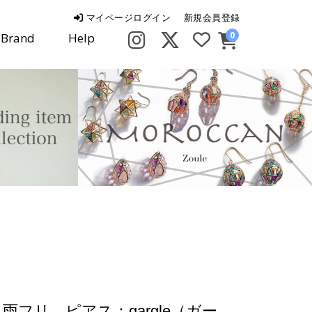
マイページログイン
新規会員登録
0
Brand
Help
雨フリ ピアス：gargle（ガー