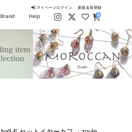
マイページログイン
新規会員登録
0
Brand
Help
ball-E セットイヤーカフ ：zoule