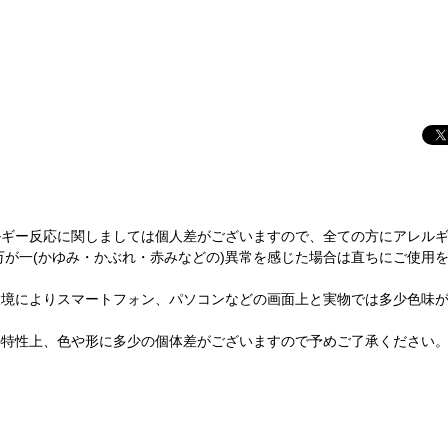
ルギー反応に関しましては個人差がございますので、全ての方にアレル
万が一(かゆみ・かぶれ・赤みなどの)異常を感じた場合は直ちにご使用
環境によりスマートフォン、パソコンなどの画面上と実物では多少色味
の特性上、色や形に多少の個体差がございますので予めご了承ください