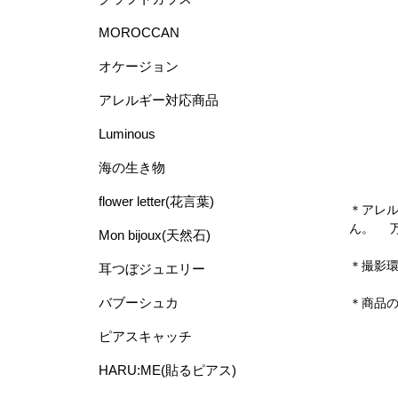
MOROCCAN
オケージョン
アレルギー対応商品
Luminous
海の生き物
flower letter(花言葉)
＊アレ
ん。 
Mon bijoux(天然石)
＊撮影
耳つぼジュエリー
バブーシュカ
＊商品
ピアスキャッチ
HARU:ME(貼るピアス)