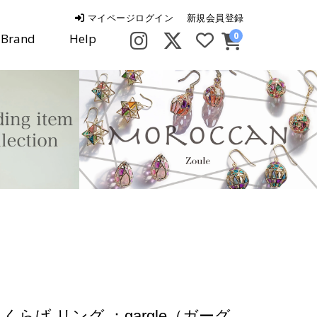
マイページログイン
新規会員登録
0
Brand
Help
くらげ リング ：gargle（ガーグ