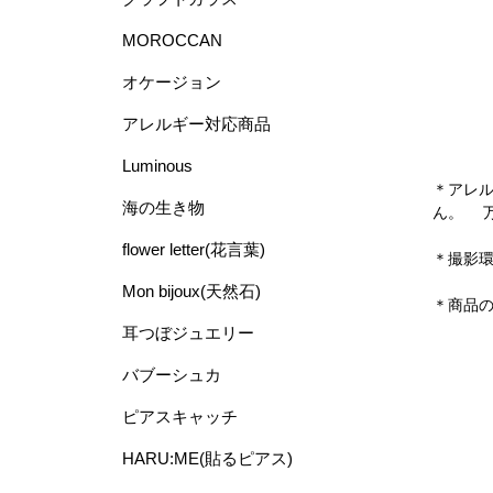
MOROCCAN
オケージョン
アレルギー対応商品
Luminous
＊アレ
海の生き物
ん。 
flower letter(花言葉)
＊撮影
Mon bijoux(天然石)
＊商品
耳つぼジュエリー
バブーシュカ
ピアスキャッチ
HARU:ME(貼るピアス)