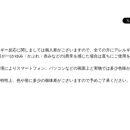
ルギー反応に関しましては個人差がございますので、全ての方にアレル
万が一(かゆみ・かぶれ・赤みなどの)異常を感じた場合は直ちにご使用
環境によりスマートフォン、パソコンなどの画面上と実物では多少色味
の特性上、色や形に多少の個体差がございますので予めご了承ください